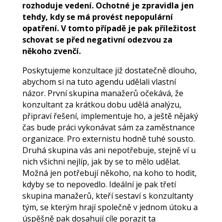
rozhoduje vedení. Ochotné je zpravidla jen
tehdy, kdy se má provést nepopulární
opatření. V tomto případě je pak příležitost
schovat se před negativní odezvou za
někoho zvenčí.
Poskytujeme konzultace již dostatečně dlouho,
abychom si na tuto agendu udělali vlastní
názor. První skupina manažerů očekává, že
konzultant za krátkou dobu udělá analýzu,
připraví řešení, implementuje ho, a ještě nějaký
čas bude práci vykonávat sám za zaměstnance
organizace. Pro externistu hodně tuhé sousto.
Druhá skupina vás ani nepotřebuje, stejně ví u
nich všichni nejlíp, jak by se to mělo udělat.
Možná jen potřebují někoho, na koho to hodit,
kdyby se to nepovedlo. Ideální je pak třetí
skupina manažerů, kteří sestaví s konzultanty
tým, se kterým hrají společně v jednom útoku a
úspěšně pak dosahují cíle porazit ta