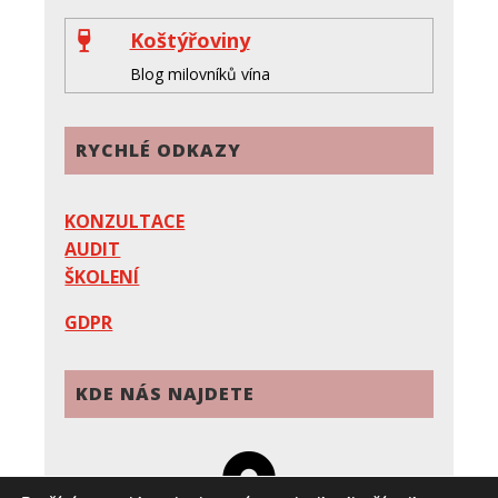
Koštýřoviny

Blog milovníků vína
RYCHLÉ ODKAZY
KONZULTACE
AUDIT
ŠKOLENÍ
GDPR
KDE NÁS NAJDETE